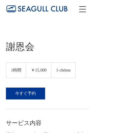
謝恩会
15,000
円
1時間
1
￥15,000
1-chōme
時
今すぐ予約
サービス内容