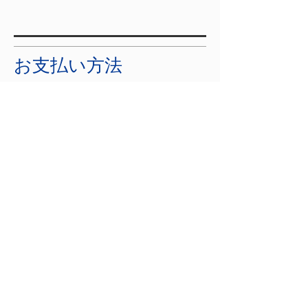
お支払い方法
クレジットカード（Visa、
Mastercard、JCB、American
Express、Diners、Discover）
銀行振込
返品・交換・キャンセ
ル等
返品期限：各商品ページ、イベ
ントページのキャンセル、返品